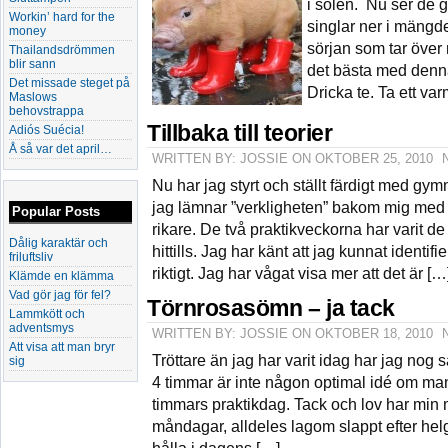
i solen. Nu ser de g
Workin’ hard for the
singlar ner i mängde
money
sörjan som tar över
Thailandsdrömmen
blir sann
det bästa med denna
Det missade steget på
Dricka te. Ta ett va
Maslows
behovstrappa
Tillbaka till teorier
Adiós Suécia!
Å så var det april…
WRITTEN BY: JOSSIE ON OKTOBER 25, 2010
Nu har jag styrt och ställt färdigt med gy
jag lämnar ”verkligheten” bakom mig med
Popular Posts
rikare. De två praktikveckorna har varit de 
Dålig karaktär och
hittills. Jag har känt att jag kunnat identif
friluftsliv
riktigt. Jag har vågat visa mer att det är […
Klämde en klämma
Vad gör jag för fel?
Törnrosasömn – ja tack
Lammkött och
adventsmys
WRITTEN BY: JOSSIE ON OKTOBER 18, 2010
Att visa att man bryr
Tröttare än jag har varit idag har jag nog sä
sig
4 timmar är inte någon optimal idé om ma
timmars praktikdag. Tack och lov har min 
måndagar, alldeles lagom slappt efter helge