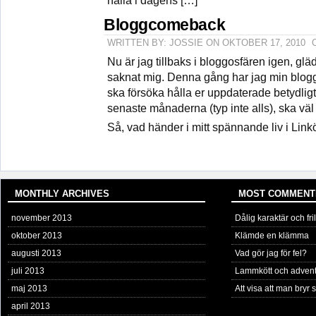
hålla i dagens […]
Bloggcomeback
WRITTEN BY: JOSSIE ON OKTOBER 17, 2010
Nu är jag tillbaks i bloggosfären igen, gl
saknat mig. Denna gång har jag min blo
ska försöka hålla er uppdaterade betydligt 
senaste månaderna (typ inte alls), ska väl i
Så, vad händer i mitt spännande liv i Lin
MONTHLY ARCHIVES
MOST COMMENT
november 2013
Dålig karaktär och fril
oktober 2013
Klämde en klämma
augusti 2013
Vad gör jag för fel?
juli 2013
Lammkött och adven
maj 2013
Att visa att man bryr s
april 2013