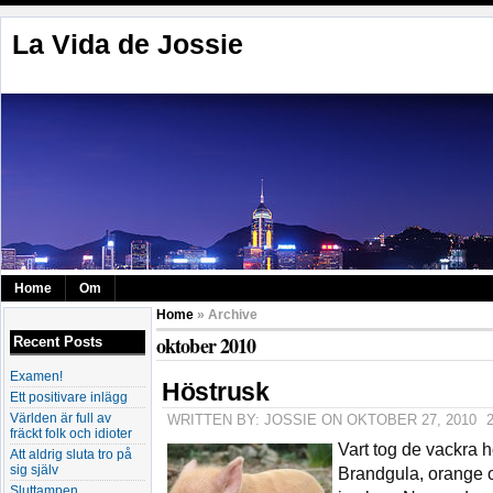
La Vida de Jossie
Home
Om
Home
» Archive
oktober 2010
Recent Posts
Examen!
Höstrusk
Ett positivare inlägg
Världen är full av
WRITTEN BY: JOSSIE ON OKTOBER 27, 2010
fräckt folk och idioter
Vart tog de vackra
Att aldrig sluta tro på
sig själv
Brandgula, orange o
Sluttampen