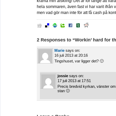
krama min älskling! Det är för länge att var
hela sommaren, även fast vi har varit ifrån v
men vad gör man inte för att få cash på ko
2 Responses to “Workin’ hard for 
Marie
says on:
16 juli 2013 at 20:16
Tingshuset, var ligger det? 🙂
jossie
says on:
17 juli 2013 at 17:51
Precis bredvid kyrkan, vänster o
stan 🙂