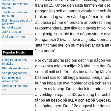
Workin’ hard for the
fram till 15. Under den sista timmen var det d
money
pengar, jag och en annan vikarie var och f
Thailandsdrömmen
blir sann
brukare. Idag var en sån dag då man kunde hi
Det missade steget på
att passa på när en brukare är bortrest. Tin
Maslows
behovstrappa
rekommendera, gott fika och mysig miljö. M
Adiós Suécia!
enligt mig, som inte inger någon vidare mys
Å så var det april…
2 dagar och 2 kvällar kvar att jobba denna v
sitta fint med lite lön nu men det är bara att
”alla andra”.
Popular Posts
För övrigt undrar jag om det finns någon vä
Dålig karaktär och
friluftsliv
att skänka mig en miljon? Nähä, inte det. D
Klämde en klämma
som att mitt och Fredriks bostadsköp får vänt
Vad gör jag för fel?
bestämt oss för att lägga massa pengar på a
Lammkött och
adventsmys
kunna köpa lite nya möbler också och sen ä
Att visa att man bryr
mig en ny laptop. Det är dock inte prio ett, d
sig
är verkligen rejält LESS på de jag har och ha
får bli ett besök på IKEA och ett på Specsa
Linköping igen. Den 12e augusti bär det av 