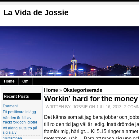
La Vida de Jossie
Home
Om
Home
»
Okategoriserade
Recent Posts
Workin’ hard for the money
Examen!
WRITTEN BY: JOSSIE ON JULI 16, 2013
2 COM
Ett positivare inlägg
Det känns som att jag bara jobbar och jobba
Världen är full av
fräckt folk och idioter
till ro den tid jag väl är ledig. Inatt drömde
Att aldrig sluta tro på
framför mig, härligt… Kl 5.15 ringer alarm
sig själv
motsatsen, uäh… Bara att masa sig upp och
Sluttampen