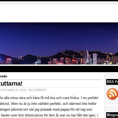
erade
RSS F
tuttarna!
N OKTOBER 31, 2012
NO COMMENT
lle alla mina nära och kära få må bra och vara friska. I en perfekt
 rättvist. Men nu är ju inte världen perfekt, och därmed inte heller
 återigen påmind om när jag pratade med pappa för ett tag sen.
Blogro
faster som fick bröstcancer för fem år sen nu har fått det igen, i