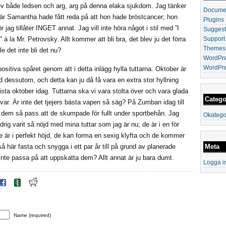
ev både ledsen och arg, arg på denna elaka sjukdom. Jag tänker
Documen
är Samantha hade fått reda på att hon hade bröstcancer; hon
Plugins
r jag tillåter INGET annat. Jag vill inte höra något i stil med ”I
Suggest
Support
” à la Mr. Petrovsky. Allt kommer att bli bra, det blev ju det förra
Themes
e det inte bli det nu?
WordPre
WordPre
positiva spåret genom att i detta inlägg hylla tuttarna. Oktober är
dessutom, och detta kan ju då få vara en extra stor hyllning
ista oktober idag. Tuttarna ska vi vara stolta över och vara glada
Catego
var. Är inte det tjejers bästa vapen så säg? På Zumban idag till
dem så pass att de skumpade för fullt under sportbehån. Jag
Okatego
drig varit så nöjd med mina tuttar som jag är nu; de är i en för
de är i perfekt höjd, de kan forma en sexig klyfta och de kommer
Meta
å här fasta och snygga i ett par år till på grund av planerade
 inte passa på att uppskatta dem? Allt annat är ju bara dumt.
Logga i
Name (required)