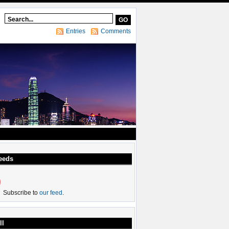
Entries
Comments
eeds
Subscribe to
our feed
.
ll