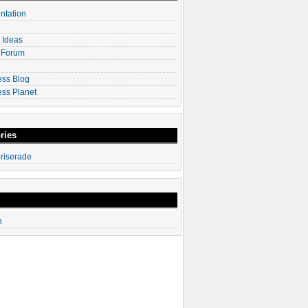
tation
 Ideas
 Forum
ss Blog
ss Planet
ries
riserade
n