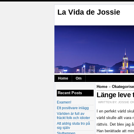
La Vida de Jossie
Home
Om
Home
»
Okategoris
Recent Posts
Länge leve 
Examen!
WRITTEN BY: JOSSIE O
Ett positivare inlägg
I en perfekt värld sku
Världen är full av
fräckt folk och idioter
värld skulle allt vara
Att aldrig sluta tro på
rättvis. Det blev jag
sig själv
Han berättade att min 
Sluttampen