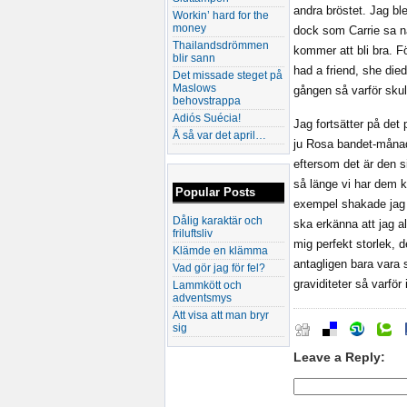
andra bröstet. Jag bl
Workin’ hard for the
money
dock som Carrie sa n
Thailandsdrömmen
kommer att bli bra. Fö
blir sann
had a friend, she died
Det missade steget på
Maslows
gången så varför skull
behovstrappa
Adiós Suécia!
Jag fortsätter på det 
Å så var det april…
ju Rosa bandet-månad 
eftersom det är den s
så länge vi har dem k
Popular Posts
exempel shakade jag 
Dålig karaktär och
ska erkänna att jag al
friluftsliv
mig perfekt storlek, 
Klämde en klämma
antagligen bara vara s
Vad gör jag för fel?
graviditeter så varför
Lammkött och
adventsmys
Att visa att man bryr
sig
Leave a Reply: