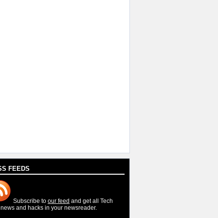
SS FEEDS
Subscribe to
our feed
and get all Tech
, news and hacks in your newsreader.