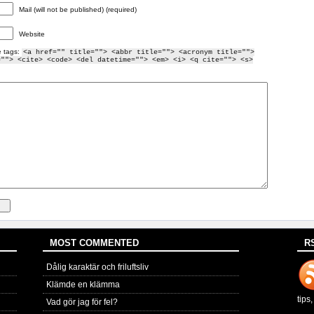
Mail (will not be published) (required)
Website
 tags:
<a href="" title=""> <abbr title=""> <acronym title="">
=""> <cite> <code> <del datetime=""> <em> <i> <q cite=""> <s>
MOST COMMENTED
R
Dålig karaktär och friluftsliv
Klämde en klämma
tips
Vad gör jag för fel?