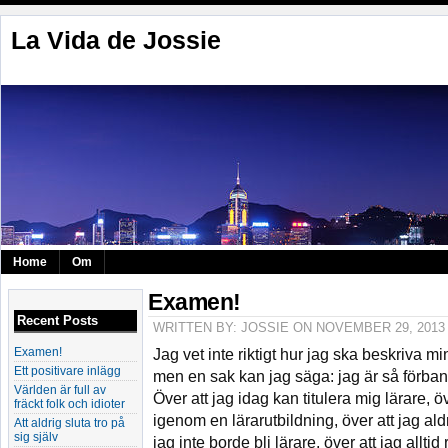
La Vida de Jossie
Home
Om
Examen!
Recent Posts
WRITTEN BY: JOSSIE ON NOVEMBER 29, 2013
Examen!
Jag vet inte riktigt hur jag ska beskriva m
Ett positivare inlägg
men en sak kan jag säga: jag är så förba
Världen är full av
Över att jag idag kan titulera mig lärare, 
fräckt folk och idioter
igenom en lärarutbildning, över att jag ald
Att aldrig sluta tro på
sig själv
jag inte borde bli lärare, över att jag alltid