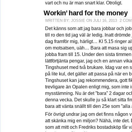
vart och nu är man snart klar. Otroligt.
Workin’ hard for the money
WRITTEN BY: JOSSIE ON JULI 16, 2013
2 CO
Det känns som att jag bara jobbar och jobb
till ro den tid jag väl är ledig. Inatt drömd
dag framför mig, härligt… Kl 5.15 ringer 
om motsatsen, uäh… Bara att masa sig up
jobba fram till 15. Under den sista timmen 
lättförtjänta pengar, jag och en annan vika
Tingshuset med två brukare. Idag var en 
på lite kul, det gäller att passa på när en b
Tingshuset kan jag rekommendera, gott fi
trevligare än Opalen enligt mig, som inte
mysstämning. Nu är det ”bara” 2 dagar och
denna vecka. Det skulle ju så klart sitta fi
bara att vänta snällt till den 25e som ”alla
För övrigt undrar jag om det finns någon v
att skänka mig en miljon? Nähä, inte det. 
som att mitt och Fredriks bostadsköp får vä