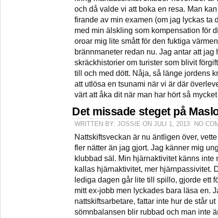
och då valde vi att boka en resa. Man kan säg
firande av min examen (om jag lyckas ta d
med min älskling som kompensation för d
oroar mig lite smått för den fuktiga värmen
brännmaneter redan nu. Jag antar att jag 
skräckhistorier om turister som blivit förgi
till och med dött. Nåja, så länge jordens k
att utlösa en tsunami när vi är där överlev
värt att åka dit när man har hört så mycket 
Det missade steget på Mas
WRITTEN BY: JOSSIE ON JULI 1, 2013
NO CO
Nattskiftsveckan är nu äntligen över, vett
fler nätter än jag gjort. Jag känner mig u
klubbad säl. Min hjärnaktivitet känns inte n
kallas hjärnaktivitet, mer hjärnpassivitet. 
lediga dagen går lite till spillo, gjorde ett fö
mitt ex-jobb men lyckades bara läsa en. 
nattskiftsarbetare, fattar inte hur de står u
sömnbalansen blir rubbad och man inte är