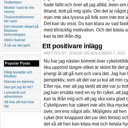
Sluttampen
hade fallit och över att jag alltid, även om 
Workin’ hard for the
ibland, trott på mig själv. Om det är något j
money
man inte ska lyssna på folk som inte tror 
Thailandsdrömmen
blir sann
Det kan du visst. Du kan klara av vad fasi
Det missade steget på
med tillräcklig motivation. Och det bästa 
Maslows
behovstrappa
kan ta det ifrån dig.
Adiós Suécia!
Ett positivare inlägg
Å så var det april…
WRITTEN BY: JOSSIE ON NOVEMBER 7, 2013
Nu har jag nästan kommit över cykelstölden, 
Popular Posts
lika upprörd längre vilket är skönt för det
Dålig karaktär och
energi åt att gå runt och vara det. Jag har 
friluftsliv
perspektiv, som att det var ju kul att min
Klämde en klämma
Eller nja, mer att jag tänkt att det var ju tro
Vad gör jag för fel?
jag kan ersätta med en ny fin cykel, att j
Lammkött och
adventsmys
kan ta ifrån mig och att jag ska vara glad 
Att visa att man bryr
Cykeltjuven har säkert inte alls lika mycke
sig
över, om ens något alls. Möjligtvis att he
cykel (tror knappast det var den första) oc
det så att hen kan köpa mat och betala hy