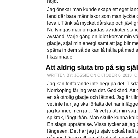
nöjd.
Jag önskar man kunde skapa ett eget land dä
land där bara människor som man tyckte o
leva i. Tänk så mycket dårskap och jävlig
Nu tvingas man omgärdas av idioter ständi
avstånd. Varje gång en idiot korsar min v
glädje, stjäl min energi samt att jag blir m
spärra in dem så de kan få hålla på med si
likasinnade.
Att aldrig sluta tro på sig sjä
WRITTEN BY: JOSSIE ON OKTOBER 6, 2013
O
Jag kan fortfarande inte begripa det. Tisd
Norrköping får jag veta det. Godkänd. Att 
en så otrolig glädje och lättnad. Jag är till
vet inte hur jag ska författa det här inlägge
jag känner, men ja… Ni vet ju att min väg hi
spikrak, långt ifrån. Man skulle kunna kall
En slags upprättelse. Vissa tycker att jag 
längesen. Det har jag ju själv också haft ta
gånger. Lärare vill jag väl inte bli egentlig