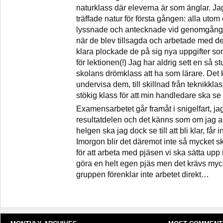
naturklass där eleverna är som änglar. Ja
träffade natur för första gången: alla utom
lyssnade och antecknade vid genomgånge
när de blev tillsagda och arbetade med de
klara plockade de på sig nya uppgifter som
för lektionen(!) Jag har aldrig sett en så 
skolans drömklass att ha som lärare. Det 
undervisa dem, till skillnad från teknikk
stökig klass för att min handledare ska se a
Examensarbetet går framåt i snigelfart, ja
resultatdelen och det känns som om jag ald
helgen ska jag dock se till att bli klar, får 
Imorgon blir det däremot inte så mycket s
för att arbeta med pjäsen vi ska sätta upp i v
göra en helt egen pjäs men det krävs mycke
gruppen förenklar inte arbetet direkt…