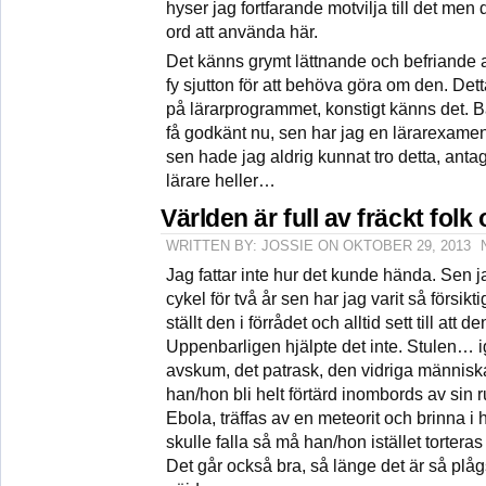
hyser jag fortfarande motvilja till det men 
ord att använda här.
Det känns grymt lättnande och befriande at
fy sjutton för att behöva göra om den. Dett
på lärarprogrammet, konstigt känns det. 
få godkänt nu, sen har jag en lärarexamen 
sen hade jag aldrig kunnat tro detta, ant
lärare heller…
Världen är full av fräckt folk 
WRITTEN BY: JOSSIE ON OKTOBER 29, 2013
Jag fattar inte hur det kunde hända. Sen j
cykel för två år sen har jag varit så försikt
ställt den i förrådet och alltid sett till att de
Uppenbarligen hjälpte det inte. Stulen…
avskum, det patrask, den vidriga människ
han/hon bli helt förtärd inombords av sin 
Ebola, träffas av en meteorit och brinna i 
skulle falla så må han/hon istället tortera
Det går också bra, så länge det är så plåg