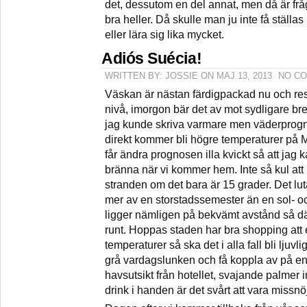
det, dessutom en del annat, men då är frå
bra heller. Då skulle man ju inte få ställas
eller lära sig lika mycket.
Adiós Suécia!
WRITTEN BY: JOSSIE ON MAJ 13, 2013
NO C
Väskan är nästan färdigpackad nu och re
nivå, imorgon bär det av mot sydligare br
jag kunde skriva varmare men väderprogno
direkt kommer bli högre temperaturer på M
får ändra prognosen illa kvickt så att jag
bränna när vi kommer hem. Inte så kul att
stranden om det bara är 15 grader. Det lut
mer av en storstadssemester än en sol- 
ligger nämligen på bekvämt avstånd så där
runt. Hoppas staden har bra shopping att 
temperaturer så ska det i alla fall bli ljuvl
grå vardagslunken och få koppla av på e
havsutsikt från hotellet, svajande palmer 
drink i handen är det svårt att vara missnö