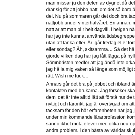
man missar ju den delen av dygnet då det är 
drar sig för att jobba natt, om det så bara 
del. Nu på sommaren går det dock bra tack 
nattjobb under vinterhalvåret. En annan, mi
natt är att man blir helt dagvill. I helgen nä
har jag inte kunnat använda tidsbegreppe
utan att tänka efter. Är igår fredag eller 
eller söndag? Äh, skitsamma… Så det här m
gjorde vilken dag har jag fått lägga på hyll
Sömnbristen medför att jag ändå inte orkar
jag hålla mig vaken så länge som möjligt
rätt. Wish me luck…
Annars går det bra på jobbet och ibland är
kontakten med brukarna. Jag försöker skap
dem, det är inte alltid lätt att förstå hur d
nyttigt och lärorikt, jag är övertygad om a
tacksam för den här erfarenheten när jag j
under min kommande lärarprofession kom
sannolikhet möta elever med olika neurops
andra problem. I den bästa av världar sk