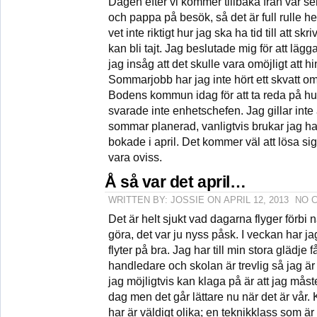
Dagen efter vi kommer tillbaka från vå
och pappa på besök, så det är full rulle 
vet inte riktigt hur jag ska ha tid till att s
kan bli tajt. Jag beslutade mig för att lägga
jag insåg att det skulle vara omöjligt att hi
Sommarjobb har jag inte hört ett skvatt om 
Bodens kommun idag för att ta reda på hu
svarade inte enhetschefen. Jag gillar inte 
sommar planerad, vanligtvis brukar jag ha f
bokade i april. Det kommer väl att lösa sig
vara oviss.
Å så var det april…
WRITTEN BY: JOSSIE ON APRIL 12, 2013
NO 
Det är helt sjukt vad dagarna flyger förbi n
göra, det var ju nyss påsk. I veckan har ja
flyter på bra. Jag har till min stora glädje få
handledare och skolan är trevlig så jag är
jag möjligtvis kan klaga på är att jag måst
dag men det går lättare nu när det är vår
har är väldigt olika; en teknikklass som är 