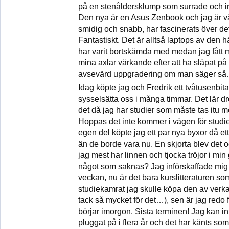
på en stenåldersklump som surrade och in
Den nya är en Asus Zenbook och jag är väld
smidig och snabb, har fascinerats över de
Fantastiskt. Det är alltså laptops av den 
har varit bortskämda med medan jag fått 
mina axlar värkande efter att ha släpat på
avsevärd uppgradering om man säger s
Idag köpte jag och Fredrik ett tvåtusenbi
sysselsätta oss i många timmar. Det lär dr
det då jag har studier som måste tas itu m
Hoppas det inte kommer i vägen för studie
egen del köpte jag ett par nya byxor då ett
än de borde vara nu. En skjorta blev det o
jag mest har linnen och tjocka tröjor i min 
något som saknas? Jag införskaffade mig 
veckan, nu är det bara kurslitteraturen so
studiekamrat jag skulle köpa den av verkar 
tack så mycket för det…), sen är jag redo 
börjar imorgon. Sista terminen! Jag kan in
pluggat på i flera år och det har känts s