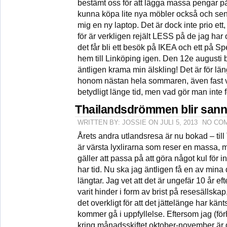
bestämt oss för att lägga massa pengar på
kunna köpa lite nya möbler också och sen
mig en ny laptop. Det är dock inte prio ett,
för är verkligen rejält LESS på de jag har o
det får bli ett besök på IKEA och ett på 
hem till Linköping igen. Den 12e augusti b
äntligen krama min älskling! Det är för läng
honom nästan hela sommaren, även fast vi 
betydligt länge tid, men vad gör man inte 
Thailandsdrömmen blir san
WRITTEN BY: JOSSIE ON JULI 5, 2013
NO CO
Årets andra utlandsresa är nu bokad – till
är värsta lyxlirarna som reser en massa, 
gäller att passa på att göra något kul fö
har tid. Nu ska jag äntligen få en av min
längtar. Jag vet att det är ungefär 10 år ef
varit hinder i form av brist på resesällska
det overkligt för att det jättelänge har k
kommer gå i uppfyllelse. Eftersom jag (f
kring månadsskiftet oktober-november är d