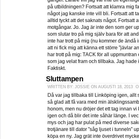
på utbildningen? Fortsatt att klamra mig fa
något jag kanske inte vill bli. Fortsatt a
alltid tyckt att det saknats något. Fortsatt 
motgångar. Jo. Jag är inte den som ger upp
som slutar tro på mig själv bara för att and
inte har trott på mig (nu kommer de ändå in
att ni fick mig att känna ett större ”jävlar 
har trott på mig: TACK för all uppmuntran o
som jag velat fram och tillbaka. Jag hade i
Faktiskt.
Sluttampen
WRITTEN BY: JOSSIE ON AUGUSTI 18, 2013
O
Då var jag tillbaka till Linköping igen, allt
så glad att få vara med min älsklingssam
honom, men nu dröjer det ett tag innan vi
igen och då blir det inte såhär länge. I vec
mys och jag har pulat på med diverse sak
trotjänare till dator ”såg ljuset i tunneln” 
köpa en ny. Jag grät inte överdrivet mycke